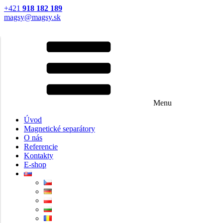
+421
918 182 189
magsy@magsy.sk
Menu
Úvod
Magnetické separátory
O nás
Referencie
Kontakty
E-shop