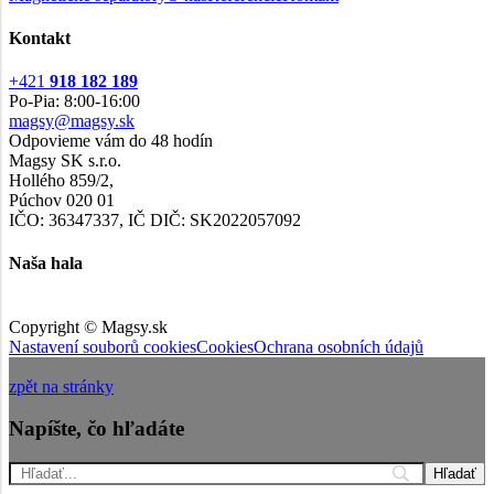
Kontakt
+421
918 182 189
Po-Pia: 8:00-16:00
magsy@magsy.sk
Odpovieme vám do 48 hodín
Magsy SK s.r.o.
Hollého 859/2,
Púchov 020 01
IČO: 36347337, IČ DIČ: SK2022057092
Naša hala
Copyright © Magsy.sk
Nastavení souborů cookies
Cookies
Ochrana osobních údajů
zpět na stránky
Napíšte, čo hľadáte