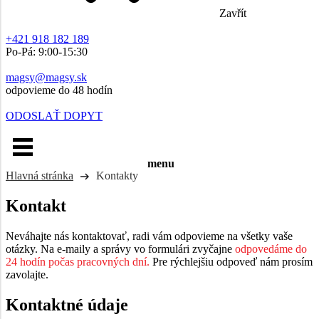
Zavřít
+421 918 182 189
Po-Pá: 9:00-15:30
magsy@magsy.sk
odpovieme do 48 hodín
ODOSLAŤ DOPYT
menu
Hlavná stránka
Kontakty
Kontakt
Neváhajte nás kontaktovať, radi vám odpovieme na všetky vaše
otázky. Na e-maily a správy vo formulári zvyčajne
odpovedáme do
24 hodín počas pracovných dní.
Pre rýchlejšiu odpoveď nám prosím
zavolajte.
Kontaktné údaje