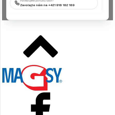
Potrebujete ponuku skôr?
Zavolajte nám na +421 918 182 189