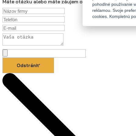
Máte otázku alebo máte záujem o nezáväznú ponuku?
pohodlné používanie w
reklamou. Svoje prefe
cookies. Kompletnú pol
Odstrániť