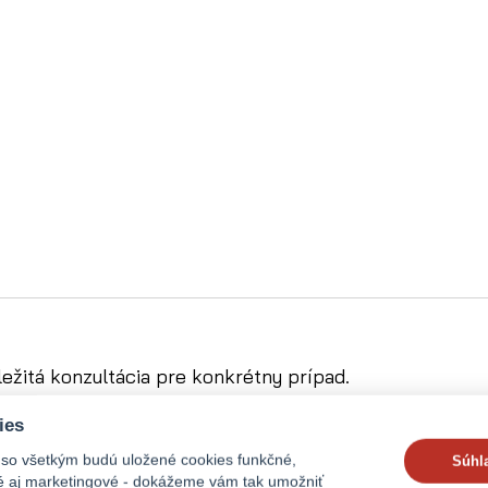
ležitá konzultácia pre konkrétny prípad.
ies
 so všetkým budú uložené cookies funkčné,
Súhl
ké aj marketingové - dokážeme vám tak umožniť