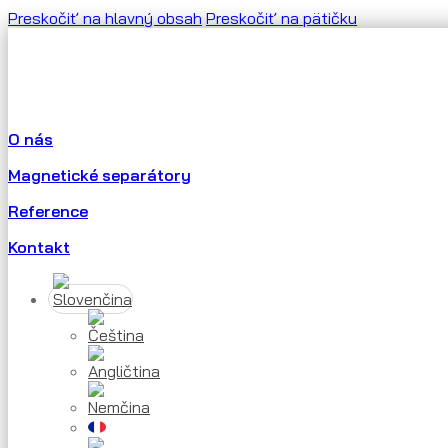
Preskočiť na hlavný obsah
Preskočiť na pätičku
O nás
Magnetické separátory
Reference
Kontakt