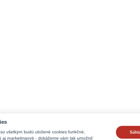
ies
 so všetkým budú uložené cookies funkčné,
Súhl
ké aj marketingové - dokážeme vám tak umožniť