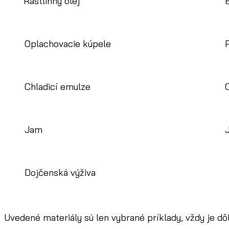
Rastlinný olej
Oplachovacie kúpele
Chladicí emulze
C
Jam
Dojčenská výživa
Uvedené materiály sú len vybrané príklady, vždy je dô