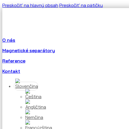
Preskočiť na hlavný obsah
Preskočiť na pätičku
O nás
Magnetické separátory
Reference
Kontakt