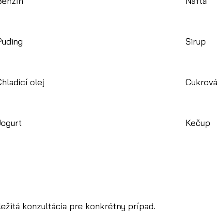
Benzín
Nafta
Puding
Sirup
hladicí olej
Cukrová
Jogurt
Kečup
ležitá konzultácia pre konkrétny prípad.