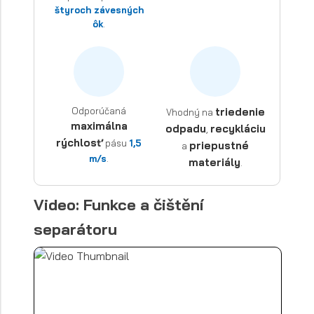
štyroch závesných
ôk
.
Odporúčaná
triedenie
Vhodný na
maximálna
odpadu
recykláciu
,
rýchlosť
pásu
1,5
priepustné
a
m/s
.
materiály
.
Video: Funkce a čištění
separátoru