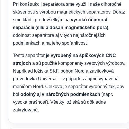
Pri konštrukcii separátora sme využili naše dlhoročné
skúsenosti s výrobou magnetických separátorov. Dôraz
sme kládli predovšetkým na
vysokú účinnosť
separácie (silu a dosah magnetického poľa)
,
odolnosť separátora aj v tých najnáročnejších
podmienkach a na jeho spoľahlivosť.
Tento separátor
je vyrobený na špičkových CNC
strojoch
a sú použité komponenty svetových výrobcov.
Napríklad ložiská SKF, pohon Nord a závitovková
prevodovka Universal – v prípade záujmu vybavená
meničom Nord. Celkovo je separátor vyrobený tak, aby
bol
odolný aj v náročných podmienkach
(napr.
vysoká prašnosť). Všetky ložiská sú dôkladne
zakrytované.