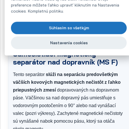
preference môžete ľahko upraviť kliknutím na Nastavenia
Popis produktu
cookies. Kompletnú politiku.
Súhlasím so všetkým
Nastavenia cookies
Samočistiaci magnetický
separátor nad dopravník (MS F)
Tento separátor
slúži na separáciu predovšetkým
väčších kovových magnetických nečistôt z ľahko
priepustných zmesí
dopravovaných na dopravnom
páse. Väčšinou sa nad dopravný pás umiestňuje s
vodorovným pootočením o 90° alebo nad vynášací
valec (pozri výkresy). Zachytené magnetické nečistoty
sú vynášané nabok pomocou pásu, ktorý sa otáča
okolo magnetu.