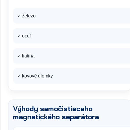
✓ železo
✓ oceľ
✓ liatina
✓ kovové úlomky
Výhody samočistiaceho
magnetického separátora