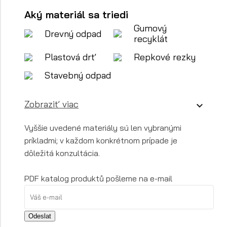
Aký materiál sa triedi
Gumový
Drevný odpad
recyklát
Plastová drť
Repkové rezky
Stavebný odpad
Zobraziť viac
Vyššie uvedené materiály sú len vybranými
príkladmi; v každom konkrétnom prípade je
dôležitá konzultácia.
PDF katalog produktů pošleme na e-mail
Odeslat