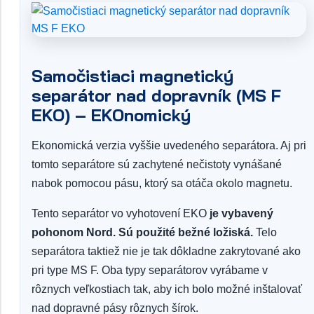
Samočistiaci magnetický
separátor nad dopravník (MS F
EKO) – EKOnomický
Ekonomická verzia vyššie uvedeného separátora. Aj pri
tomto separátore sú zachytené nečistoty vynášané
nabok pomocou pásu, ktorý sa otáča okolo magnetu.
Tento separátor vo vyhotovení EKO
je vybavený
pohonom Nord. Sú použité bežné ložiská.
Telo
separátora taktiež nie je tak dôkladne zakrytované ako
pri type MS F. Oba typy separátorov vyrábame v
rôznych veľkostiach tak, aby ich bolo možné inštalovať
nad dopravné pásy rôznych šírok.