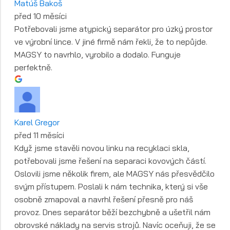
Matúš Bakoš
před 10 měsíci
Potřebovali jsme atypický separátor pro úzký prostor
ve výrobní lince. V jiné firmě nám řekli, že to nepůjde.
MAGSY to navrhlo, vyrobilo a dodalo. Funguje
perfektně.
Karel Gregor
před 11 měsíci
Když jsme stavěli novou linku na recyklaci skla,
potřebovali jsme řešení na separaci kovových částí.
Oslovili jsme několik firem, ale MAGSY nás přesvědčilo
svým přístupem. Poslali k nám technika, který si vše
osobně zmapoval a navrhl řešení přesně pro náš
provoz. Dnes separátor běží bezchybně a ušetřil nám
obrovské náklady na servis strojů. Navíc oceňuji, že se